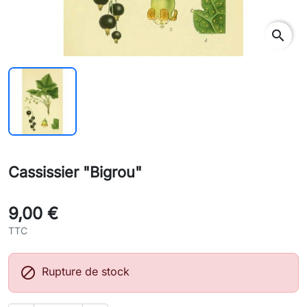
search
Cassissier "Bigrou"
9,00 €
TTC

Rupture de stock