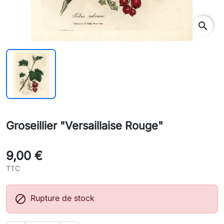
search
Groseillier "Versaillaise Rouge"
9,00 €
TTC

Rupture de stock