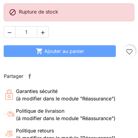

Rupture de stock



Ajouter au panier
favorite_border
Partager
Garanties sécurité
(à modifier dans le module "Réassurance")
Politique de livraison
(à modifier dans le module "Réassurance")
Politique retours