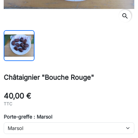
search
Châtaignier "Bouche Rouge"
40,00 €
TTC
Porte-greffe : Marsol